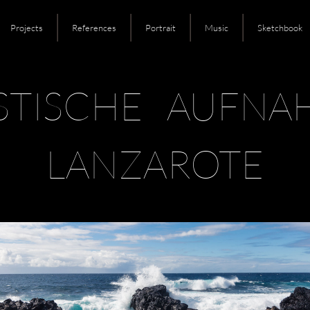
Projects
References
Portrait
Music
Sketchbook
STISCHE AUFN
LANZAROTE