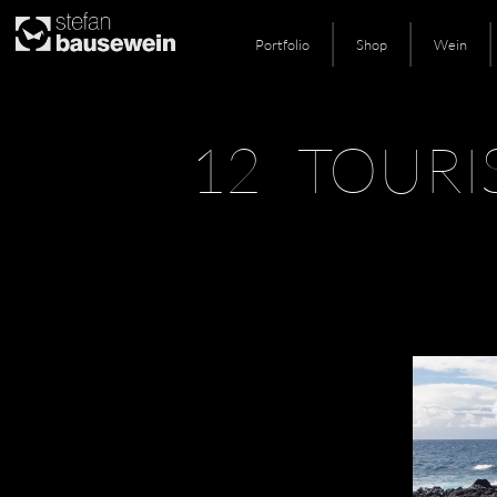
Portfolio
Shop
Wein
Skip
12 TOURI
to
content