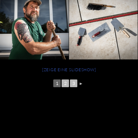
[ZEIGE EINE SLIDESHOW]
1
2
3
►