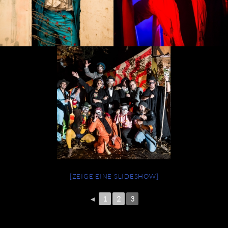
[ZEIGE EINE SLIDESHOW]
◄
1
2
3