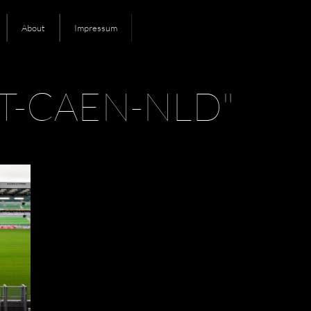
About
Impressum
T-CAEN-NLD"