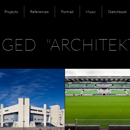
Projects
References
Portrait
Music
Sketchbook
GED "ARCHITEK