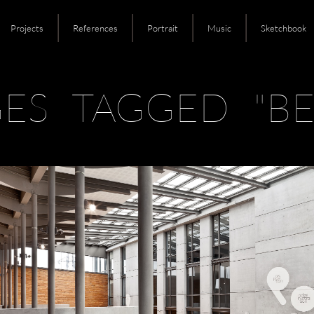
Projects
References
Portrait
Music
Sketchbook
GES TAGGED "BE