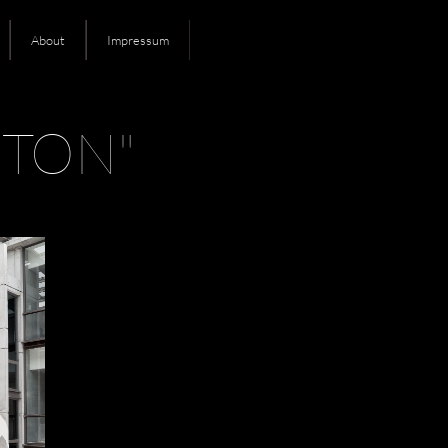
About
Impressum
TON"