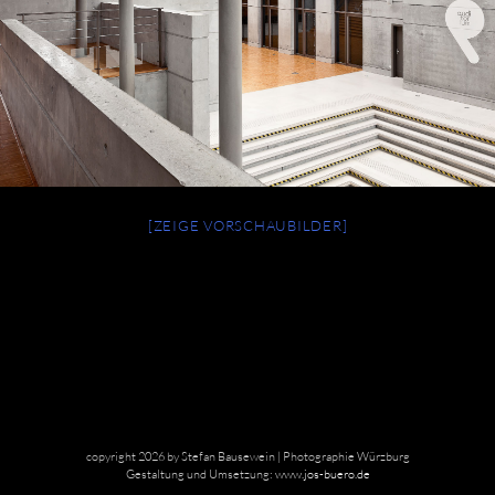
[ZEIGE VORSCHAUBILDER]
copyright 2026 by Stefan Bausewein | Photographie Würzburg
Gestaltung und Umsetzung:
www.jos-buero.de