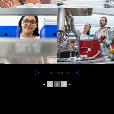
[ZEIGE EINE SLIDESHOW]
◄
1
2
3
►