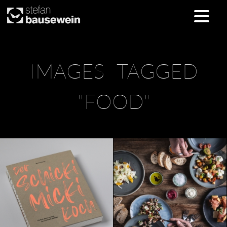
Skip
IMAGES TAGGED
to
content
"FOOD"