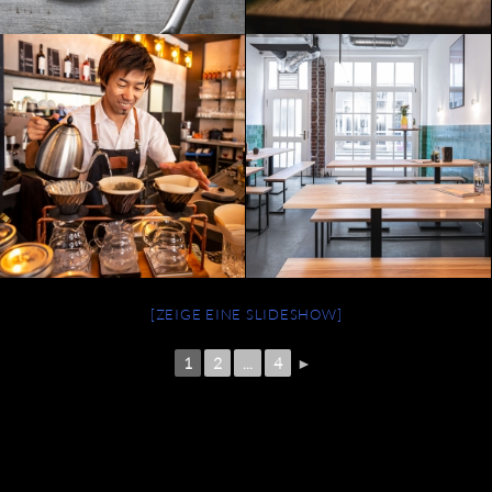
[ZEIGE EINE SLIDESHOW]
1
2
...
4
►