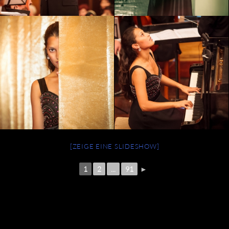
[ZEIGE EINE SLIDESHOW]
1
2
...
91
►