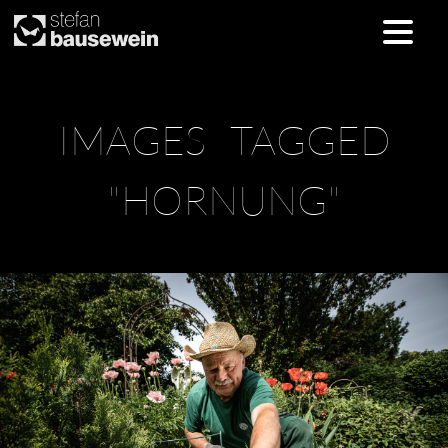
Skip
IMAGES TAGGED
to
content
"HORNUNG"