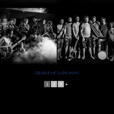
[ZEIGE EINE SLIDESHOW]
1
2
3
►