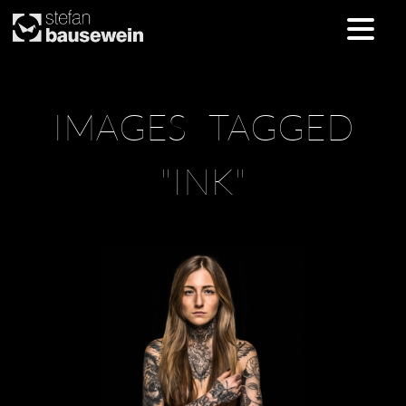
Skip
IMAGES TAGGED
to
content
"INK"