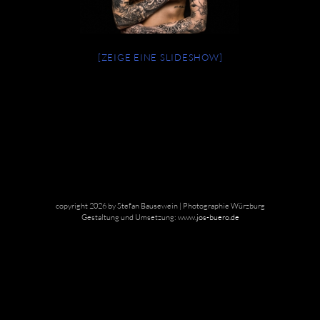
[ZEIGE EINE SLIDESHOW]
copyright 2026 by Stefan Bausewein | Photographie Würzburg
Gestaltung und Umsetzung:
www.jos-buero.de