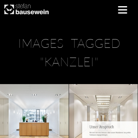
Skip
IMAGES TAGGED
to
content
"KANZLEI"