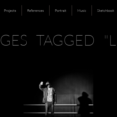
Projects
References
Portrait
Music
Sketchbook
GES TAGGED "L