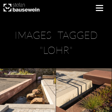
Skip
IMAGES TAGGED
to
content
"LOHR"