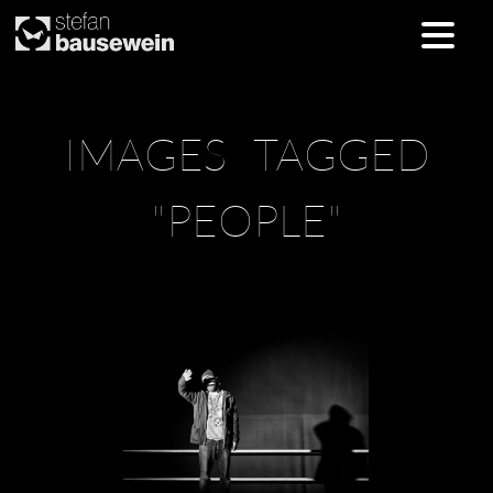
Skip
IMAGES TAGGED
to
content
"PEOPLE"