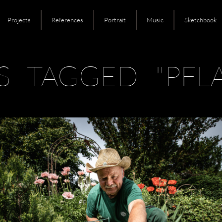
Projects
References
Portrait
Music
Sketchbook
S TAGGED "PFL