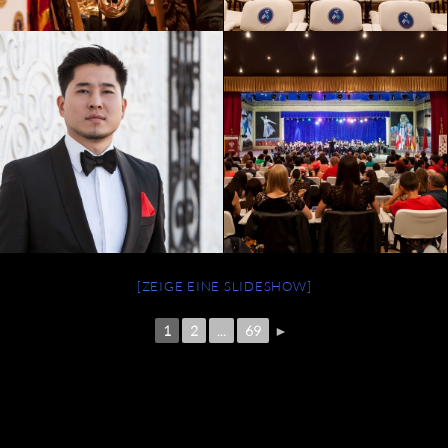
[ZEIGE EINE SLIDESHOW]
1
2
...
69
►