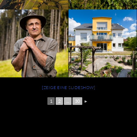
[ZEIGE EINE SLIDESHOW]
1
2
...
30
►