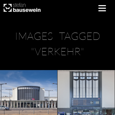
Skip
IMAGES TAGGED
to
content
"VERKEHR"