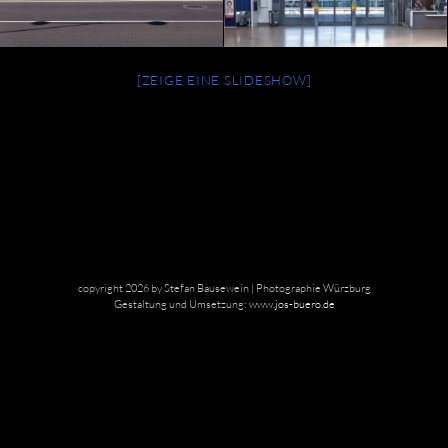
[ZEIGE EINE SLIDESHOW]
copyright 2026 by Stefan Bausewein | Photographie Würzburg
Gestaltung und Umsetzung:
www.jos-buero.de