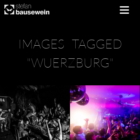
Skip
IMAGES TAGGED
to
content
"WUERZBURG"