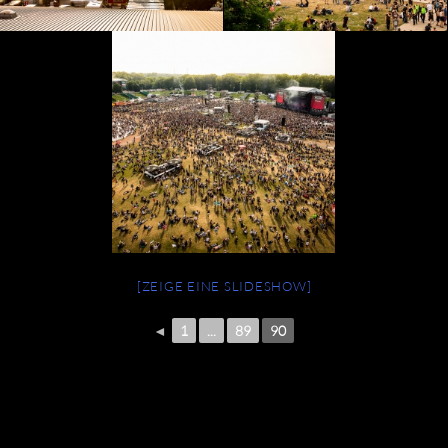
[ZEIGE EINE SLIDESHOW]
◄
1
...
89
90