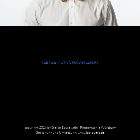
[ZEIGE VORSCHAUBILDER]
copyright 2026 by Stefan Bausewein | Photographie Würzburg
Gestaltung und Umsetzung:
www.jos-buero.de