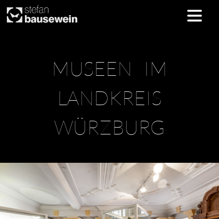
Skip
MUSEEN IM
to
content
LANDKREIS
WÜRZBURG