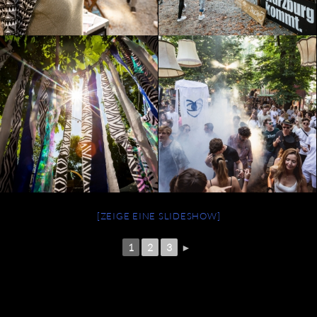
[ZEIGE EINE SLIDESHOW]
1
2
3
►