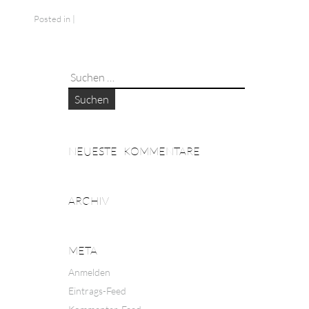
Posted in |
Suchen
nach:
NEUESTE KOMMENTARE
ARCHIV
META
Anmelden
Eintrags-Feed