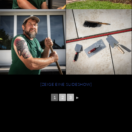
[ZEIGE EINE SLIDESHOW]
1
2
3
►