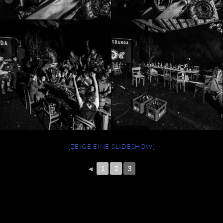
[ZEIGE EINE SLIDESHOW]
◄
1
2
3