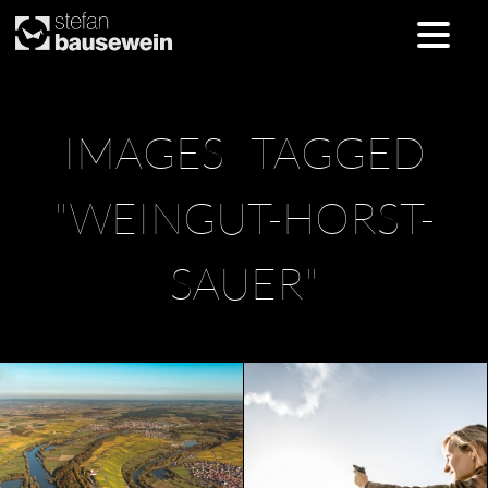
Skip
IMAGES TAGGED
to
content
"WEINGUT-HORST-
SAUER"